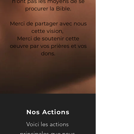
n'ont pas les moyens de se
procurer la Bible.
Merci de partager avec nous
cette vision,
Merci de soutenir cette
oeuvre par vos prières et vos
dons.
Nos Actions
Voici les actions
principales que nous